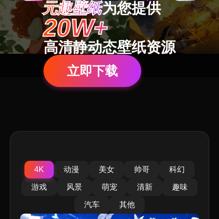
元趣壁纸
为您提供
20W+
高清静动态壁纸资源
立即下载
4K
动漫
美女
帅哥
科幻
游戏
风景
萌宠
清新
趣味
汽车
其他