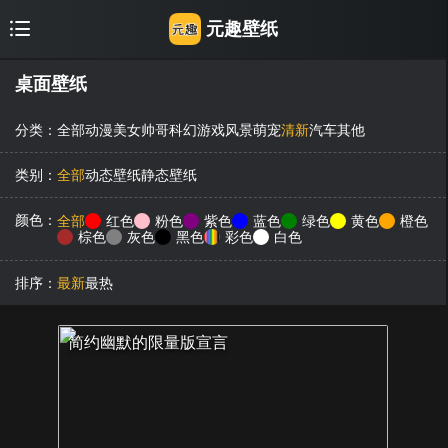
元趣壁纸
桌面壁纸
分类：
全部
动漫
美女
帅哥
科幻
游戏
风景
萌宠
清新
汽车
其他
类别：
全部
动态壁纸
静态壁纸
颜色：
全部
红色
粉色
紫色
蓝色
绿色
黄色
橙色
棕色
灰色
黑色
彩色
白色
排序：
最新
最热
简约幽默的限量版宣言