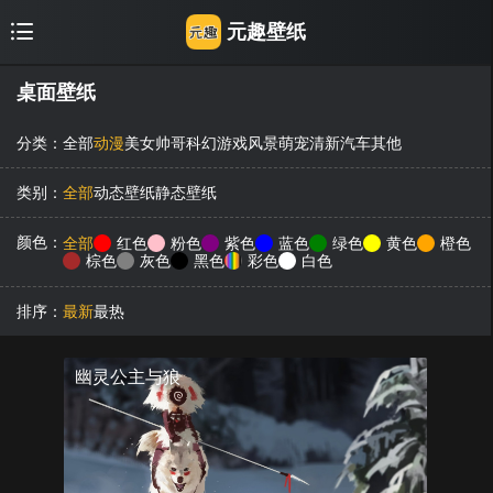
元趣壁纸
桌面壁纸
分类：
全部
动漫
美女
帅哥
科幻
游戏
风景
萌宠
清新
汽车
其他
类别：
全部
动态壁纸
静态壁纸
颜色：
全部
红色
粉色
紫色
蓝色
绿色
黄色
橙色
棕色
灰色
黑色
彩色
白色
排序：
最新
最热
幽灵公主与狼